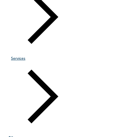
Services
Products & Services
Industries
Why Choose Zayo Europe
About Zayo Europe