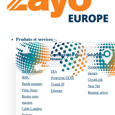
Logo Zayo
Produits et services
Fibre et
Connectivité du
Solutions
transport
réseau
Solutions d’ingénier
Bande passante
DIA
mesure
400G
Protection DDoS
CloudLink
Bande passante
Transit IP
Near Net
Fibre Noire
Ethernet
Réseaux privés
Routes sous-
marines
Cable Landing
Stations