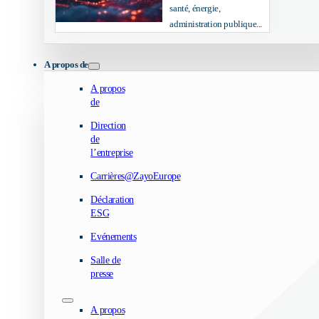
santé, énergie,
administration publique...
A propos de
A propos
de
Direction
de
l’entreprise
Carrières@ZayoEurope
Déclaration
ESG
Evénements
Salle de
presse
A propos