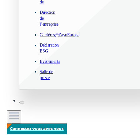
de
Direction
de
l’entreprise
Carrières@ZayoEurope
Déclaration
ESG
Evénements
Salle de
presse
Connectez-vous avec nous