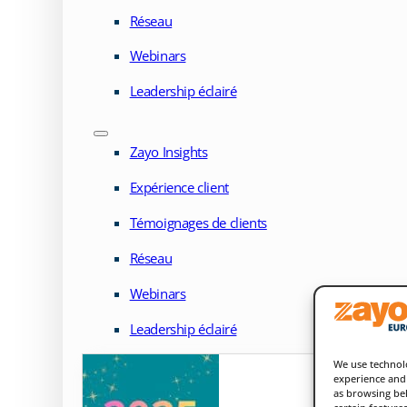
Réseau
Webinars
Leadership éclairé
Zayo Insights
Expérience client
Témoignages de clients
Réseau
Webinars
Leadership éclairé
We use technolo
experience and 
as browsing beh
certain feature