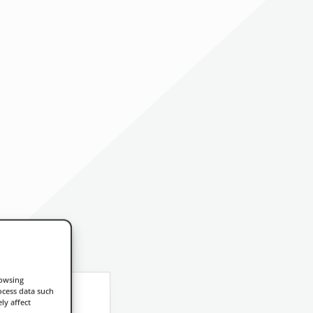
rowsing
ocess data such
ly affect