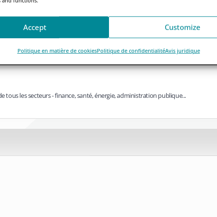
vie d’une entreprise européenne nouvellement indépendante
mplète en tant qu'organisation européenne indépendante touche à sa...
Accept
Customize
Politique en matière de cookies
Politique de confidentialité
Avis juridique
e tous les secteurs - finance, santé, énergie, administration publique...