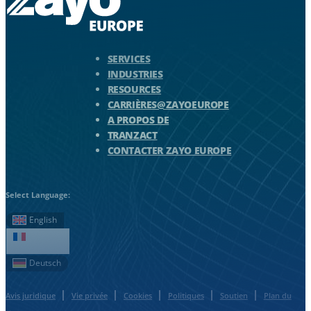
Logo Zayo - Aller à la page d'accueil
SERVICES
INDUSTRIES
RESOURCES
CARRIÈRES@ZAYOEUROPE
A PROPOS DE
TRANZACT
CONTACTER ZAYO EUROPE
Select Language:
English
Français
Deutsch
Avis juridique
Vie privée
Cookies
Politiques
Soutien
Plan du