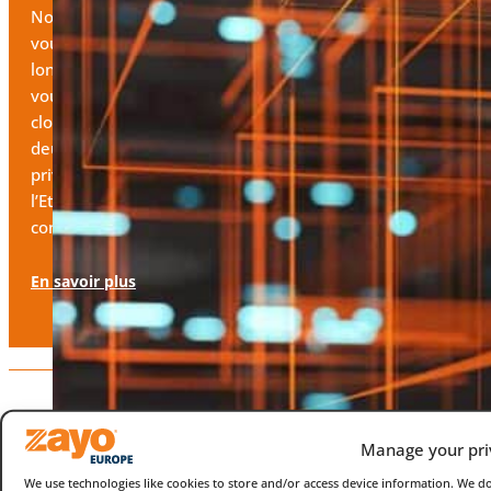
Nos solutions sont conçues pour vous rencontrer là où
vous le souhaitez. Du dernier kilomètre ou de la
longue distance à la couche définie par logiciel, nous
vous connectons d’un bord à l’autre, d’un bord au
cloud, du cloud à la périphérie, et partout entre les
deux avec de la fibre noire, des réseaux de données
privés, du SD-WAN, des longueurs d’onde, de
l’Ethernet, de l’accès internet dédié et des solutions de
connectivité pour les centres de données.
En savoir plus
400
Plus de
3,000+
Manage your pri
We use technologies like cookies to store and/or access device information. We 