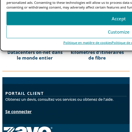
personalized ads. Consenting to these technologies will allow us to process data 
Marchés connectés dans
Employés dans le monde
consenting or withdrawing consent, may adversely affect certain features and fun
le monde
Accept
Customize
1,600
2.6M
Connexion par
Plus de
Politique en matière de cookies
Politique de 
Datacenters on-net dans
kilomètres d'itinéraires
le monde entier
de fibre
PORTAIL CLIENT
Obtenez un devis, consultez vos services ou obtenez de l'aide.
Se connecter