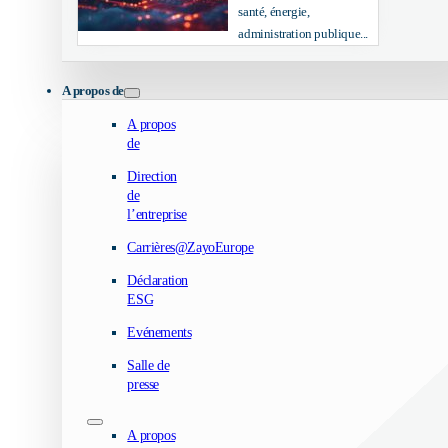
santé, énergie,
administration publique...
A propos de
A propos
de
Direction
de
l’entreprise
Carrières@ZayoEurope
Déclaration
ESG
Evénements
Salle de
presse
A propos