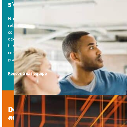
s'engagent pour votre réussite.
Notre équipe place la confiance au cœur de chaque
relation, en combinant une approche fondée sur la
collaboration, l’agilité et la créativité avec des
décennies d’expérience au service des opérateurs sans
fil et filaires, des médias, de la technologie, du
contenu, de la finance, des soins de santé et d’autres
grandes entreprises.
Rencontrez l'équipe
Des solutions de connectivité
adaptées à vos besoins.