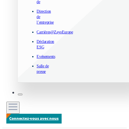
de
Direction
de
l’entreprise
Carrières@ZayoEurope
Déclaration
ESG
Evénements
Salle de
presse
Connectez-vous avec nous