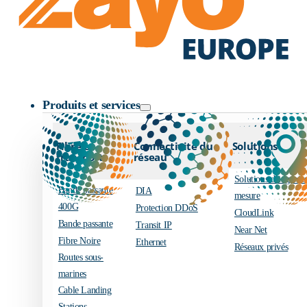
Logo Zayo
Produits et services
Fibre et
Connectivité du
Solutions
transport
réseau
Solutions d’ingénier
Bande passante
DIA
mesure
400G
Protection DDoS
CloudLink
Bande passante
Transit IP
Near Net
Fibre Noire
Ethernet
Réseaux privés
Routes sous-
marines
Cable Landing
Stations