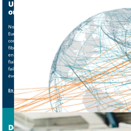
Un réseau prêt pour l'avenir, là
où vous en avez besoin.
Nos réseaux étendus, profonds et diversifiés en
Europe et en Amérique du Nord comprennent une
connectivité métropolitaine étendue, des solutions de
fibres éclairées et noires, et des réseaux 400G et 800G
en expansion qui vous permettent d’exploiter en toute
fiabilité les nouvelles technologies qui exigent une
faible latence, une large bande passante, une
évolutivité et un contrôle.
En savoir plus
Des experts de confiance qui