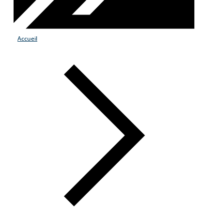
Accueil
Products & Services
Industries
Why Choose Zayo Europe
About Zayo Europe