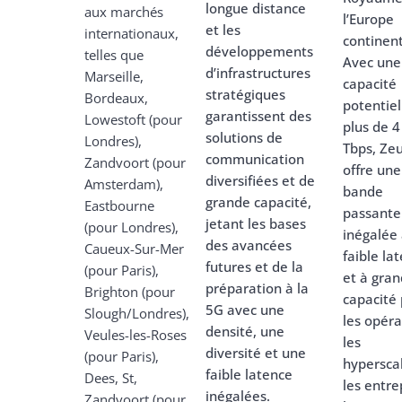
longue distance
aux marchés
l’Europe
et les
internationaux,
continent
développements
telles que
Avec une
d’infrastructures
Marseille,
capacité
stratégiques
Bordeaux,
potentiel
garantissent des
Lowestoft (pour
plus de 
solutions de
Londres),
Tbps, Ze
communication
Zandvoort (pour
offre une
diversifiées et de
Amsterdam),
bande
grande capacité,
Eastbourne
passante
jetant les bases
(pour Londres),
inégalée
des avancées
Caueux-Sur-Mer
faible la
futures et de la
(pour Paris),
et à gra
préparation à la
Brighton (pour
capacité
5G avec une
Slough/Londres),
les opéra
densité, une
Veules-les-Roses
les
diversité et une
(pour Paris),
hyperscal
faible latence
Dees, St,
les entre
inégalées.
Zandvoort (pour