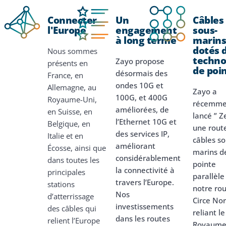
Connecter
Un
Câbles
l'Europe
engagement
sous-
à long terme
marin
dotés 
Nous sommes
techno
Zayo propose
présents en
de poi
désormais des
France, en
ondes 10G et
Allemagne, au
Zayo a
100G, et 400G
Royaume-Uni,
récemme
améliorées, de
en Suisse, en
lancé ” Z
l’Ethernet 10G et
Belgique, en
une rout
des services IP,
Italie et en
câbles so
améliorant
Écosse, ainsi que
marins d
considérablement
dans toutes les
pointe
la connectivité à
principales
parallèle
travers l’Europe.
stations
notre ro
Nos
d’atterrissage
Circe Nor
investissements
des câbles qui
reliant le
dans les routes
relient l’Europe
Royaume