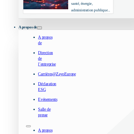
santé, énergie,
administration publique...
A propos de
A propos
de
Direction
de
l’entreprise
Carrières@ZayoEurope
Déclaration
ESG
Evénements
Salle de
presse
A propos