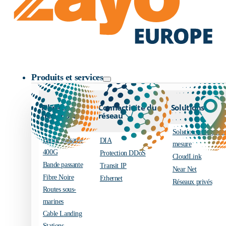
Logo Zayo
Produits et services
Fibre et
Connectivité du
Solutions
transport
réseau
Solutions d’ingénier
Bande passante
DIA
mesure
400G
Protection DDoS
CloudLink
Bande passante
Transit IP
Near Net
Fibre Noire
Ethernet
Réseaux privés
Routes sous-
marines
Cable Landing
Stations