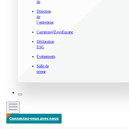
de
Direction
de
l’entreprise
Carrières@ZayoEurope
Déclaration
ESG
Evénements
Salle de
presse
Connectez-vous avec nous