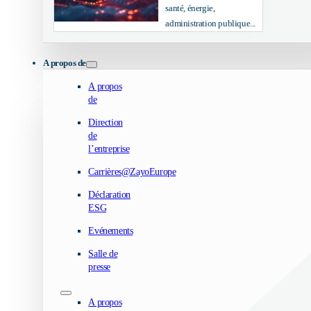
santé, énergie,
administration publique...
A propos de
A propos
de
Direction
de
l’entreprise
Carrières@ZayoEurope
Déclaration
ESG
Evénements
Salle de
presse
A propos