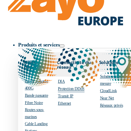
Logo Zayo
Produits et services
Fibre et
Connectivité du
Solutions
transport
réseau
Solutions d’ingénier
Bande passante
DIA
mesure
400G
Protection DDoS
CloudLink
Bande passante
Transit IP
Near Net
Fibre Noire
Ethernet
Réseaux privés
Routes sous-
marines
Cable Landing
Stations