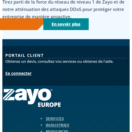
Tirez parti de la force du réseau de niveau 1 de Zayo et de
notre atténuation des attaques DDoS pour protéger votre
entreprise de manière proactive.
En savoir plus
PORTAIL CLIENT
Obtenez un devis, consultez vos services ou obtenez de l'aide.
Se connecter
Logo Zayo - Aller à la page d'accueil
SERVICES
INDUSTRIES
RESOURCES