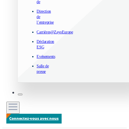
de
Direction
de
l’entreprise
Carrières@ZayoEurope
Déclaration
ESG
Evénements
Salle de
presse
Connectez-vous avec nous