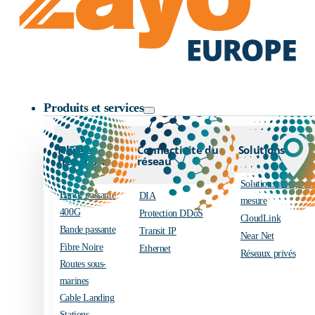
Logo Zayo
Produits et services
Fibre et
Connectivité du
Solutions
transport
réseau
Solutions d’ingénier
Bande passante
DIA
mesure
400G
Protection DDoS
CloudLink
Bande passante
Transit IP
Near Net
Fibre Noire
Ethernet
Réseaux privés
Routes sous-
marines
Cable Landing
Stations