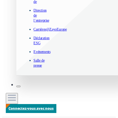
de
Direction
de
l’entreprise
Carrières@ZayoEurope
Déclaration
ESG
Evénements
Salle de
presse
Connectez-vous avec nous