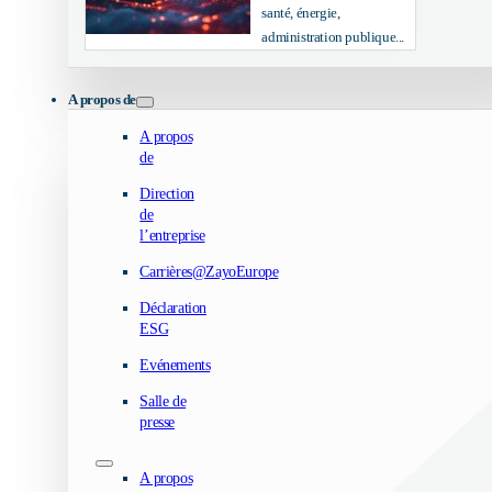
santé, énergie,
administration publique...
A propos de
A propos
de
Direction
de
l’entreprise
Carrières@ZayoEurope
Déclaration
ESG
Evénements
Salle de
presse
A propos