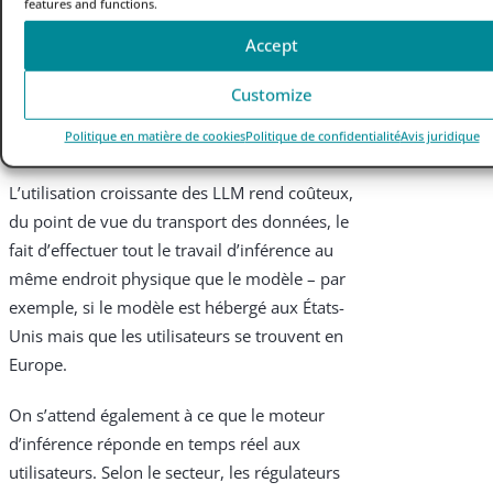
features and functions.
clientèle d’un détaillant qui utilise GPT4
Accept
comme modèle. L’inférence est le travail
effectué par le LLM pré-entraîné pour
Customize
générer des réponses pertinentes à la
Politique en matière de cookies
Politique de confidentialité
Avis juridique
requête d’un client.
L’utilisation croissante des LLM rend coûteux,
du point de vue du transport des données, le
fait d’effectuer tout le travail d’inférence au
même endroit physique que le modèle – par
exemple, si le modèle est hébergé aux États-
Unis mais que les utilisateurs se trouvent en
Europe.
On s’attend également à ce que le moteur
d’inférence réponde en temps réel aux
utilisateurs. Selon le secteur, les régulateurs