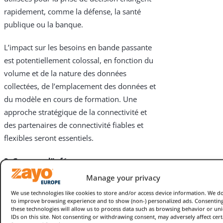
rapidement, comme la défense, la santé
publique ou la banque.
L’impact sur les besoins en bande passante
est potentiellement colossal, en fonction du
volume et de la nature des données
collectées, de l’emplacement des données et
du modèle en cours de formation. Une
approche stratégique de la connectivité et
des partenaires de connectivité fiables et
flexibles seront essentiels.
2. Grappes d’inférence
Manage your privacy
Les clusters d’inférence représentent les
We use technologies like cookies to store and/or access device information. We do
déploiements d’un LLM pré-entraîné
to improve browsing experience and to show (non-) personalized ads. Consenting
particulier pour une utilisation spécifique. Un
these technologies will allow us to process data such as browsing behavior or un
IDs on this site. Not consenting or withdrawing consent, may adversely affect cert
exemple pourrait être le chatbot du service