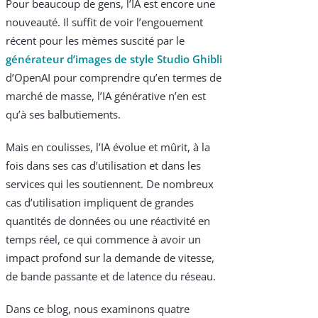
Pour beaucoup de gens, l’IA est encore une
nouveauté. Il suffit de voir l’engouement
récent pour les mèmes suscité par le
générateur d’images de style Studio Ghibli
d’OpenAI pour comprendre qu’en termes de
marché de masse, l’IA générative n’en est
qu’à ses balbutiements.
Products & Services
Mais en coulisses, l’IA évolue et mûrit, à la
fois dans ses cas d’utilisation et dans les
Industries
services qui les soutiennent. De nombreux
cas d’utilisation impliquent de grandes
Why Choose Zayo Europe
quantités de données ou une réactivité en
About Zayo Europe
temps réel, ce qui commence à avoir un
impact profond sur la demande de vitesse,
de bande passante et de latence du réseau.
Dans ce blog, nous examinons quatre