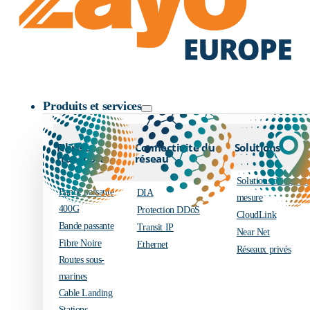
Logo Zayo
Produits et services
Fibre et
Connectivité du
Solutions
transport
réseau
Solutions d’ingénier
Bande passante
DIA
mesure
400G
Protection DDoS
CloudLink
Bande passante
Transit IP
Near Net
Fibre Noire
Ethernet
Réseaux privés
Routes sous-
marines
Cable Landing
Stations