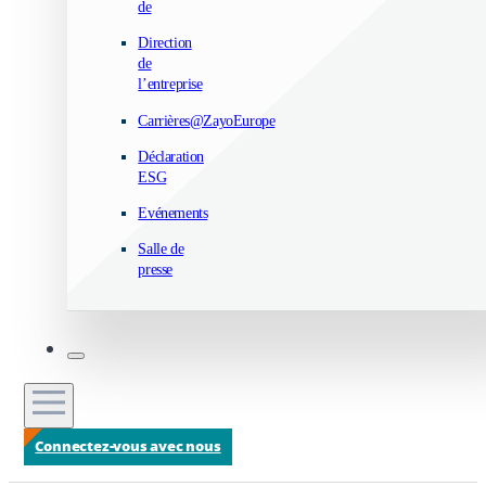
de
Direction
de
l’entreprise
Carrières@ZayoEurope
Déclaration
ESG
Evénements
Salle de
presse
Connectez-vous avec nous