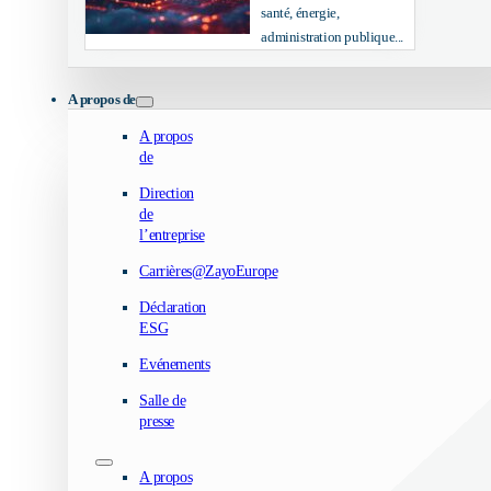
santé, énergie,
administration publique...
A propos de
A propos
de
Direction
de
l’entreprise
Carrières@ZayoEurope
Déclaration
ESG
Evénements
Salle de
presse
A propos