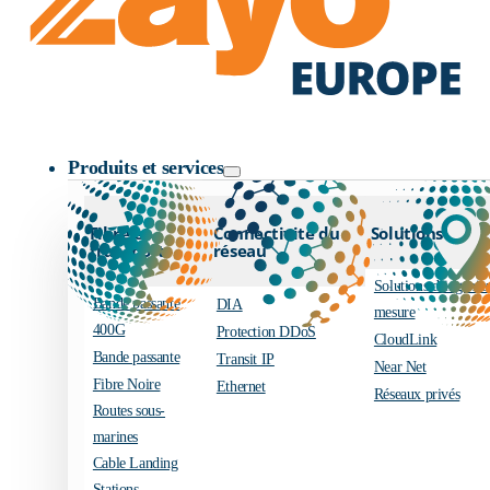
Logo Zayo
Produits et services
Fibre et
Connectivité du
Solutions
transport
réseau
Solutions d’ingénier
Bande passante
DIA
mesure
400G
Protection DDoS
CloudLink
Bande passante
Transit IP
Near Net
Fibre Noire
Ethernet
Réseaux privés
Routes sous-
marines
Cable Landing
Stations