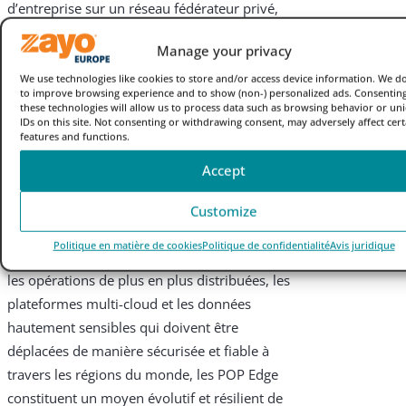
d’entreprise sur un réseau fédérateur privé,
en contournant l’internet public pour
Manage your privacy
améliorer considérablement les
performances et la sécurité. Ces POP servent
We use technologies like cookies to store and/or access device information. We do
to improve browsing experience and to show (non-) personalized ads. Consenting
de passerelle vers de multiples réseaux, des
these technologies will allow us to process data such as browsing behavior or un
IDs on this site. Not consenting or withdrawing consent, may adversely affect cert
rampes d’accès au cloud et des échanges de
features and functions.
peering.
Accept
Le modèle à suivre
Customize
Avec les objectifs de croissance agressifs de
Politique en matière de cookies
Politique de confidentialité
Avis juridique
nombreuses organisations pharmaceutiques,
les opérations de plus en plus distribuées, les
plateformes multi-cloud et les données
hautement sensibles qui doivent être
déplacées de manière sécurisée et fiable à
travers les régions du monde, les POP Edge
constituent un moyen évolutif et résilient de