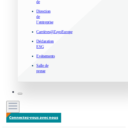
de
Direction
de
l’entreprise
Carrières@ZayoEurope
Déclaration
ESG
Evénements
Salle de
presse
Connectez-vous avec nous