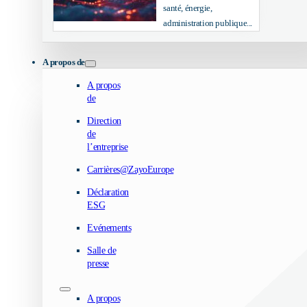
santé, énergie,
administration publique...
A propos de
A propos
de
Direction
de
l’entreprise
Carrières@ZayoEurope
Déclaration
ESG
Evénements
Salle de
presse
A propos