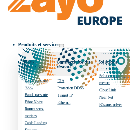
Logo Zayo
Produits et services
Fibre et
Connectivité du
Solutions
transport
réseau
Solutions d’ingénier
Bande passante
DIA
mesure
400G
Protection DDoS
CloudLink
Bande passante
Transit IP
Near Net
Fibre Noire
Ethernet
Réseaux privés
Routes sous-
marines
Cable Landing
Stations