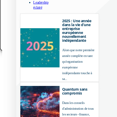
Leadership
these technologies will allow us to process data such as browsing behavior or un
éclairé
IDs on this site. Not consenting or withdrawing consent, may adversely affect cert
features and functions.
2025 : Une année
Accept
dans la vie d’une
entreprise
européenne
Customize
nouvellement
indépendante
Politique en matière de cookies
Politique de confidentialité
Avis juridique
Alors que notre première
année complète en tant
qu'organisation
européenne
indépendante touche à
sa...
Quantum sans
compromis
Dans les conseils
d'administration de tous
les secteurs - finance,