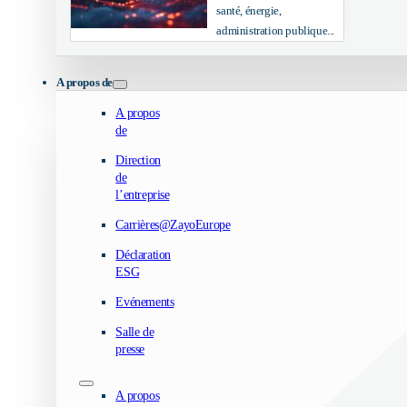
santé, énergie,
administration publique...
A propos de
A propos
de
Direction
de
l’entreprise
Carrières@ZayoEurope
Déclaration
ESG
Evénements
Salle de
presse
A propos