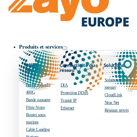
Logo Zayo
Produits et services
Fibre et
Connectivité du
Solutions
transport
réseau
Solutions d’ingénier
Bande passante
DIA
mesure
400G
Protection DDoS
CloudLink
Bande passante
Transit IP
Near Net
Fibre Noire
Ethernet
Réseaux privés
Routes sous-
marines
Cable Landing
Stations