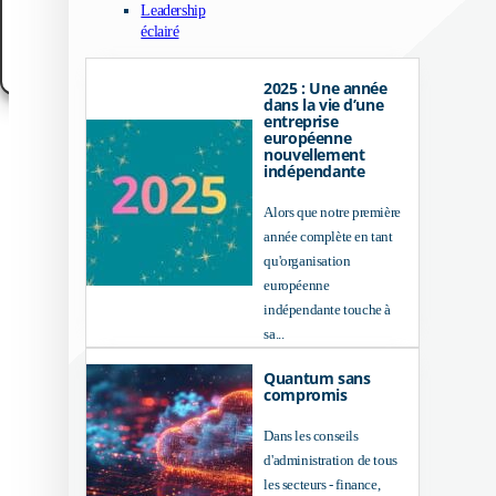
Leadership
Customize
éclairé
Politique en matière de cookies
Politique de confidentialité
Avis juridique
2025 : Une année
dans la vie d’une
entreprise
européenne
nouvellement
indépendante
Alors que notre première
année complète en tant
qu'organisation
européenne
indépendante touche à
sa...
Quantum sans
compromis
Dans les conseils
d'administration de tous
les secteurs - finance,