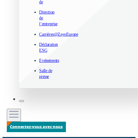
de
Direction
de
l’entreprise
Carrières@ZayoEurope
Déclaration
ESG
Evénements
Salle de
presse
Connectez-vous avec nous