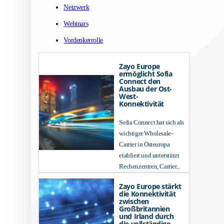
Netzwerk
Webinars
Vordenkerrolle
Zayo Europe
ermöglicht Sofia
Connect den
Ausbau der Ost-
West-
Konnektivität
Sofia Connect hat sich als
wichtiger Wholesale-
Carrier in Osteuropa
etabliert und unterstützt
Rechenzentren, Carrier...
Zayo Europe stärkt
die Konnektivität
zwischen
Großbritannien
und Irland durch
die vollständige