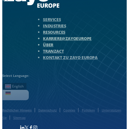
Zayo Logo - zur Homepage springen
SERVICES
INDUSTRIES
RESOURCES
KARRIERE@ZAYOEUROPE
ÜBER
TRANZACT
KONTAKT ZU ZAYO EUROPA
Select Language:
English
Deutsch
Rechtlicher Hinweis
Datenschutz
Cookies
Politiken
Unterstützen
Sie
Sitemap