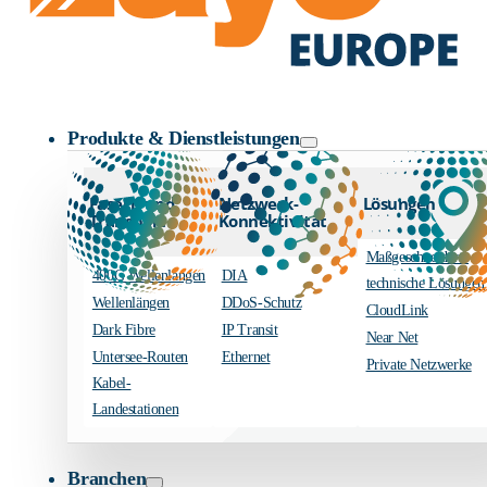
Zayo Logo
Produkte & Dienstleistungen
Fasern und
Netzwerk-
Lösungen
Transport
Konnektivität
Maßgeschneiderte
400G Wellenlängen
DIA
technische Lösungen
Wellenlängen
DDoS-Schutz
CloudLink
Dark Fibre
IP Transit
Near Net
Untersee-Routen
Ethernet
Private Netzwerke
Kabel-
Landestationen
Branchen