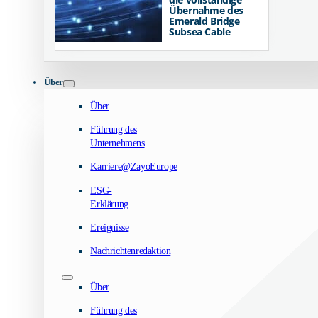
Übernahme des
Emerald Bridge
Subsea Cable
Über
Über
Führung des
Unternehmens
Karriere@ZayoEurope
ESG-
Erklärung
Ereignisse
Nachrichtenredaktion
Über
Führung des