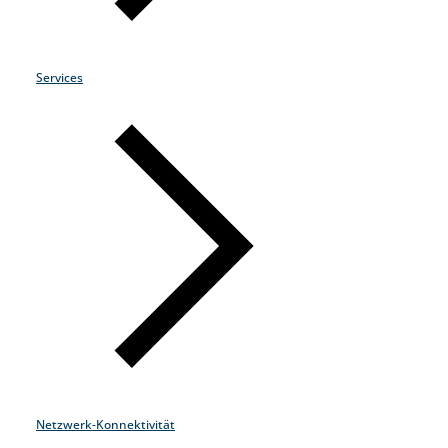
Why Choose Zayo Europe
About Zayo Europe
Services
Netzwerk-Konnektivität