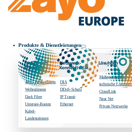
Zayo Logo
Produkte & Dienstleistungen
Fasern und
Netzwerk-
Lösungen
Transport
Konnektivität
Maßgeschneiderte
400G Wellenlängen
DIA
technische Lösungen
Wellenlängen
DDoS-Schutz
CloudLink
Dark Fibre
IP Transit
Near Net
Untersee-Routen
Ethernet
Private Netzwerke
Kabel-
Landestationen