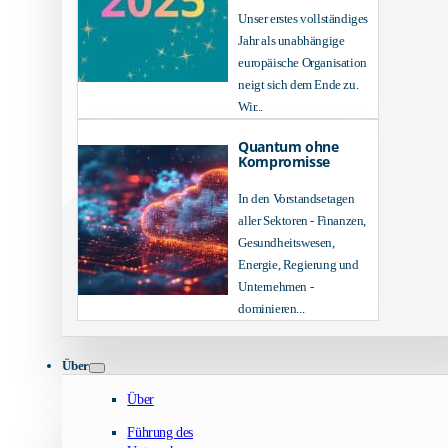
Unser erstes vollständiges
Jahr als unabhängige
europäische Organisation
neigt sich dem Ende zu.
Wir...
Quantum ohne
Kompromisse
In den Vorstandsetagen
aller Sektoren - Finanzen,
Gesundheitswesen,
Energie, Regierung und
Unternehmen -
dominieren...
Über
Über
Führung des