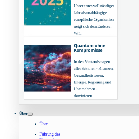
Unser erstes vollständiges
Jahr als unabhängige
europäische Organisation
neigt sich dem Ende zu.
Wir...
Quantum ohne
Kompromisse
In den Vorstandsetagen
aller Sektoren - Finanzen,
Gesundheitswesen,
Energie, Regierung und
Unternehmen -
dominieren...
Über
Über
Führung des