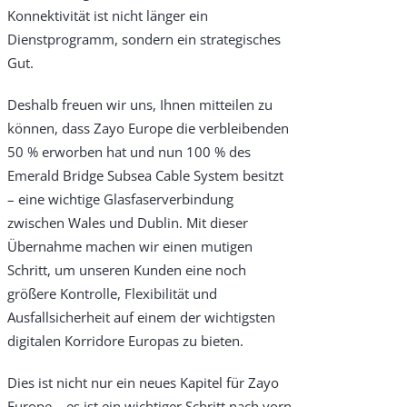
Why Choose Zayo Europe
Konnektivität ist nicht länger ein
Dienstprogramm, sondern ein strategisches
About Zayo Europe
Gut.
Deshalb freuen wir uns, Ihnen mitteilen zu
können, dass Zayo Europe die verbleibenden
50 % erworben hat und nun 100 % des
Emerald Bridge Subsea Cable System besitzt
– eine wichtige Glasfaserverbindung
zwischen Wales und Dublin. Mit dieser
Übernahme machen wir einen mutigen
Schritt, um unseren Kunden eine noch
größere Kontrolle, Flexibilität und
Ausfallsicherheit auf einem der wichtigsten
digitalen Korridore Europas zu bieten.
Dies ist nicht nur ein neues Kapitel für Zayo
Europe – es ist ein wichtiger Schritt nach vorn