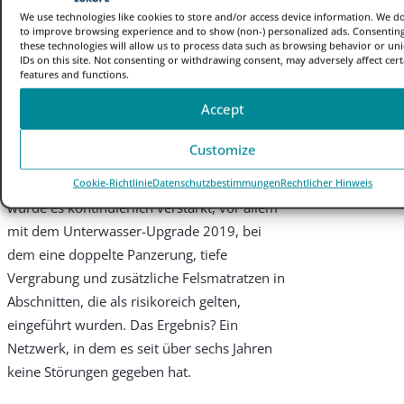
von Dark Fibre, um hochleistungsfähige
We use technologies like cookies to store and/or access device information. We do
Wellenlängen-Dienste bereitzustellen, die es
to improve browsing experience and to show (non-) personalized ads. Consenting
these technologies will allow us to process data such as browsing behavior or un
Hyperscalern, Unternehmen und Service
IDs on this site. Not consenting or withdrawing consent, may adversely affect cert
Providern ermöglichen, Daten schnell, sicher
features and functions.
und zuverlässig zu übertragen.
Accept
Das System wurde ursprünglich im Jahr 2012
Customize
in Betrieb genommen und mit Blick auf
Langlebigkeit und Leistung gebaut. Seitdem
Cookie-Richtlinie
Datenschutzbestimmungen
Rechtlicher Hinweis
wurde es kontinuierlich verstärkt, vor allem
mit dem Unterwasser-Upgrade 2019, bei
dem eine doppelte Panzerung, tiefe
Vergrabung und zusätzliche Felsmatratzen in
Abschnitten, die als risikoreich gelten,
eingeführt wurden. Das Ergebnis? Ein
Netzwerk, in dem es seit über sechs Jahren
keine Störungen gegeben hat.