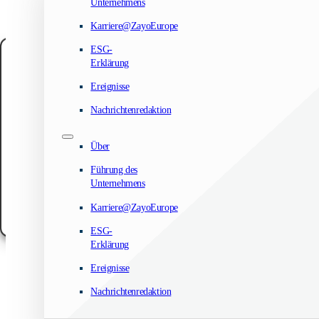
Unternehmens
Karriere@ZayoEurope
ESG-
Manage your privacy
Erklärung
We use technologies like cookies to store and/or access device information. We do
Ereignisse
to improve browsing experience and to show (non-) personalized ads. Consenting
these technologies will allow us to process data such as browsing behavior or un
Nachrichtenredaktion
IDs on this site. Not consenting or withdrawing consent, may adversely affect cert
features and functions.
Über
Accept
Führung des
Unternehmens
Customize
Karriere@ZayoEurope
Cookie-Richtlinie
Datenschutzbestimmungen
Rechtlicher Hinweis
ESG-
Erklärung
Ereignisse
Nachrichtenredaktion