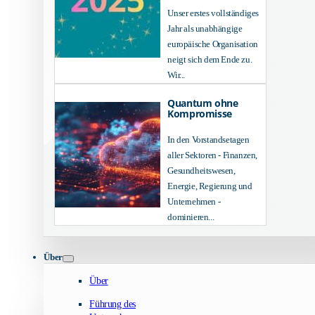
Unser erstes vollständiges
Jahr als unabhängige
europäische Organisation
neigt sich dem Ende zu.
Wir...
Quantum ohne
Kompromisse
In den Vorstandsetagen
aller Sektoren - Finanzen,
Gesundheitswesen,
Energie, Regierung und
Unternehmen -
dominieren...
Über
Über
Führung des