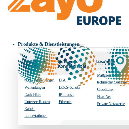
Zayo Logo
Produkte & Dienstleistungen
Fasern und
Netzwerk-
Lösungen
Transport
Konnektivität
Maßgeschneiderte
400G Wellenlängen
DIA
technische Lösungen
Wellenlängen
DDoS-Schutz
CloudLink
Dark Fibre
IP Transit
Near Net
Untersee-Routen
Ethernet
Private Netzwerke
Kabel-
Landestationen