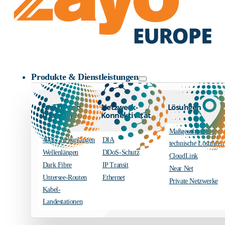
Zayo Logo
Produkte & Dienstleistungen
Fasern und
Netzwerk-
Lösungen
Transport
Konnektivität
Maßgeschneiderte
400G Wellenlängen
DIA
technische Lösungen
Wellenlängen
DDoS-Schutz
CloudLink
Dark Fibre
IP Transit
Near Net
Untersee-Routen
Ethernet
Private Netzwerke
Kabel-
Landestationen