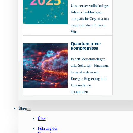
Unser erstes vollständiges
Jahr als unabhängige
europäische Organisation
neigt sich dem Ende zu.
Wir...
Quantum ohne
Kompromisse
In den Vorstandsetagen
aller Sektoren - Finanzen,
Gesundheitswesen,
Energie, Regierung und
Unternehmen -
dominieren...
Über
Über
Führung des