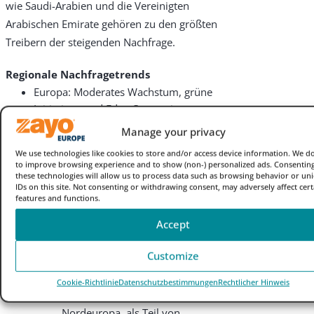
wie Saudi-Arabien und die Vereinigten
Arabischen Emirate gehören zu den größten
Treibern der steigenden Nachfrage.
Regionale Nachfragetrends
Europa: Moderates Wachstum, grüne
Initiativen und Edge Computing
Die Nachfrage nach IP Transit wird in
Manage your privacy
den nächsten zwei Jahren
We use technologies like cookies to store and/or access device information. We do
voraussichtlich stetig wachsen,
to improve browsing experience and to show (non-) personalized ads. Consenting
unterstützt durch Faktoren wie:
these technologies will allow us to process data such as browsing behavior or un
IDs on this site. Not consenting or withdrawing consent, may adversely affect cert
Zunehmender Einsatz von Edge
features and functions.
Computing zur Verringerung der
Accept
Latenzzeiten für Anwendungen
mit hoher Bandbreite.
Customize
Ausbau von Rechenzentren, die
mit erneuerbaren Energien
Cookie-Richtlinie
Datenschutzbestimmungen
Rechtlicher Hinweis
betrieben werden, vor allem in
Nordeuropa, als Teil von