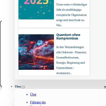
Unser erstes vollständiges
Jahr als unabhängige
europäische Organisation
neigt sich dem Ende zu.
Wir...
Manage your privacy
Quantum ohne
We use technologies like cookies to store and/or access device information. We do
Kompromisse
to improve browsing experience and to show (non-) personalized ads. Consenting
these technologies will allow us to process data such as browsing behavior or un
In den Vorstandsetagen
IDs on this site. Not consenting or withdrawing consent, may adversely affect cert
features and functions.
aller Sektoren - Finanzen,
Gesundheitswesen,
Accept
Energie, Regierung und
Unternehmen -
Customize
dominieren...
Cookie-Richtlinie
Datenschutzbestimmungen
Rechtlicher Hinweis
Über
Über
Führung des