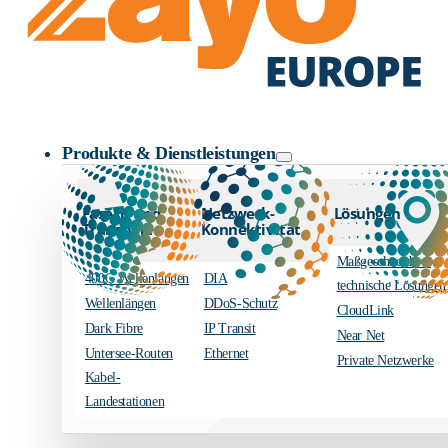
Zayo Logo
Produkte & Dienstleistungen
Fasern und
Netzwerk-
Lösungen
Transport
Konnektivität
Maßgeschneiderte
400G Wellenlängen
DIA
technische Lösungen
Wellenlängen
DDoS-Schutz
CloudLink
Dark Fibre
IP Transit
Near Net
Untersee-Routen
Ethernet
Private Netzwerke
Kabel-
Landestationen