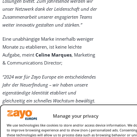
Lösungen bietet. Zum Jahresende werden wir
unser Netzwerk dank der Leidenschaft und der
Zusammenarbeit unserer engagierten Teams
weiter innovativ gestalten und stärken.”
Eine unabhängige Marke innerhalb weniger
Monate zu etablieren, ist keine leichte
Aufgabe, meint
Celine Marques
, Marketing
& Communications Director;
“2024 war für Zayo Europe ein entscheidendes
Jahr der Neuerfindung – wir haben unsere
eigenständige Identität etabliert und
gleichzeitig ein schnelles Wachstum bewältigt.
Das Marketing spielte bei dieser
Manage your privacy
Transformation eine Schlüsselrolle. In nur zwei
Monaten haben wir unsere Marke neu definiert
We use technologies like cookies to store and/or access device information. We do
to improve browsing experience and to show (non-) personalized ads. Consenting
und eine starke digitale Präsenz eingeführt, die
these technologies will allow us to process data such as browsing behavior or un