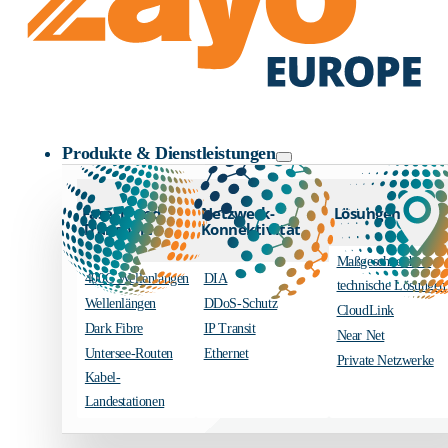
Zayo Logo
Produkte & Dienstleistungen
Fasern und
Netzwerk-
Lösungen
Transport
Konnektivität
Maßgeschneiderte
400G Wellenlängen
DIA
technische Lösungen
Wellenlängen
DDoS-Schutz
CloudLink
Dark Fibre
IP Transit
Near Net
Untersee-Routen
Ethernet
Private Netzwerke
Kabel-
Landestationen