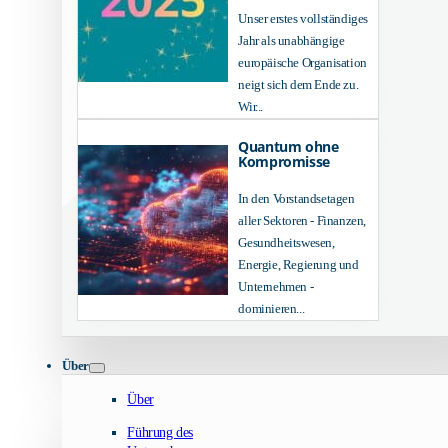
Unser erstes vollständiges
Jahr als unabhängige
europäische Organisation
neigt sich dem Ende zu.
Wir...
Quantum ohne
Kompromisse
In den Vorstandsetagen
aller Sektoren - Finanzen,
Gesundheitswesen,
Energie, Regierung und
Unternehmen -
dominieren...
Über
Über
Führung des