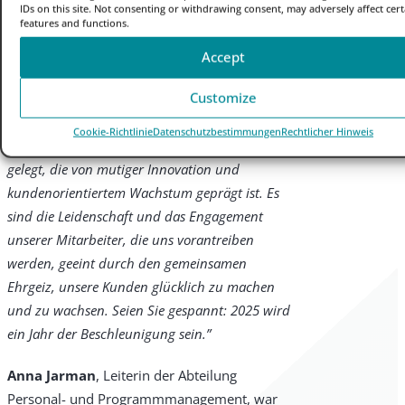
unsere Sichtbarkeit in den wichtigsten
IDs on this site. Not consenting or withdrawing consent, may adversely affect cert
features and functions.
europäischen Märkten erhöht hat.
Accept
Aber das ist erst der Anfang. Wir haben die
Customize
Position von Zayo Europe als führender
Anbieter von Hochleistungskonnektivität
Cookie-Richtlinie
Datenschutzbestimmungen
Rechtlicher Hinweis
gestärkt und den Grundstein für eine Zukunft
gelegt, die von mutiger Innovation und
kundenorientiertem Wachstum geprägt ist. Es
sind die Leidenschaft und das Engagement
unserer Mitarbeiter, die uns vorantreiben
werden, geeint durch den gemeinsamen
Ehrgeiz, unsere Kunden glücklich zu machen
und zu wachsen. Seien Sie gespannt: 2025 wird
ein Jahr der Beschleunigung sein.”
Anna Jarman
, Leiterin der Abteilung
Personal- und Programmmanagement, war