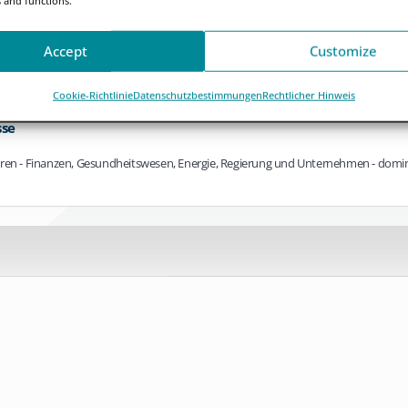
 unabhängige europäische Organisation neigt sich dem Ende zu. Wir...
Accept
Customize
Cookie-Richtlinie
Datenschutzbestimmungen
Rechtlicher Hinweis
se
oren - Finanzen, Gesundheitswesen, Energie, Regierung und Unternehmen - domini