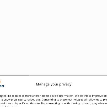
Manage your privacy
gies like cookies to store and/or access device information. We do this to improve b
to show (non-) personalized ads. Consenting to these technologies will allow us to pr
avior or unique IDs on this site. Not consenting or withdrawing consent, may adverse
eines neuen unabhängigen europäischen Unternehmens
s and functions.