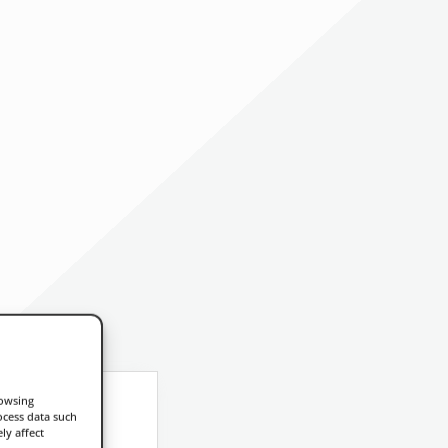
rowsing
ocess data such
ly affect