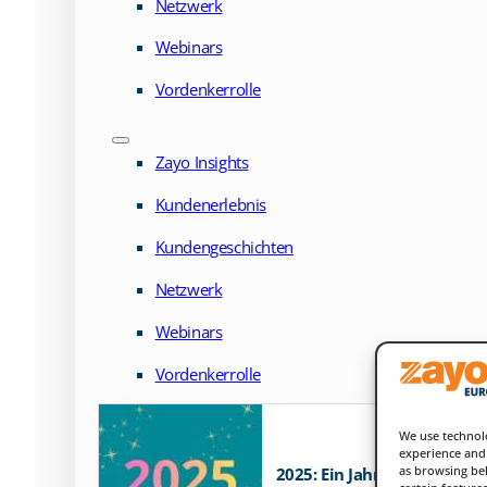
Netzwerk
Webinars
Vordenkerrolle
Zayo Insights
Kundenerlebnis
Kundengeschichten
Netzwerk
Webinars
Vordenkerrolle
We use technolo
experience and 
as browsing beh
2025: Ein Jahr im Leben 
certain feature